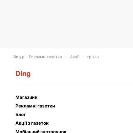
Ding.pl - Рекламні газетки
Акції
грікан
Ding
Магазини
Рекламні газетки
Блог
Акції з газеток
Мобільний застосунок