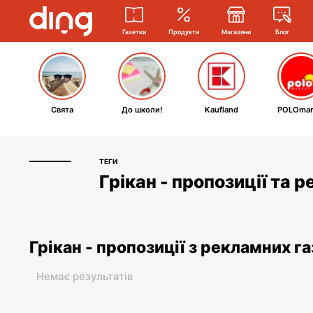
Газетки
Продукти
Магазини
Блог
Свята
До школи!
Kaufland
POLOmar
ТЕГИ
Грікан - пропозиції та 
Грікан - пропозиції з рекламних г
Немає результатів