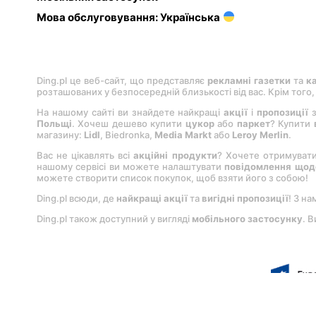
Мова обслуговування: Українська
Ding.pl це веб-сайт, що представляє
рекламні газетки
та
к
розташованих у безпосередній близькості від вас. Крім того
На нашому сайті ви знайдете найкращі
акції
і
пропозиції
з
Польщі
. Хочеш дешево купити
цукор
або
паркет
? Купити
магазину:
Lіdl
, Bіedronka,
Medіa Markt
або
Leroy Merlіn
.
Вас не цікавлять всі
акційні продукти
? Хочете отримуват
нашому сервісі ви можете налаштувати
повідомлення щодо
можете створити список покупок, щоб взяти його з собою!
Ding.pl всюди, де
найкращі акції
та
вигідні пропозиції
! З на
Ding.pl також доступний у вигляді
мобільного застосунку
. 