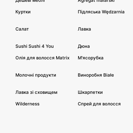
Дешеві меблі
Agregat malarski
Куртки
Підляська Wędzarnia
Салат
Лавка
Sushi Sushi 4 You
Дюна
Олія для волосся Matrix
М'ясорубка
Молочні продукти
Виноробня Białe
Лавка зі сховищем
Шкарпетки
Wilderness
Спрей для волосся