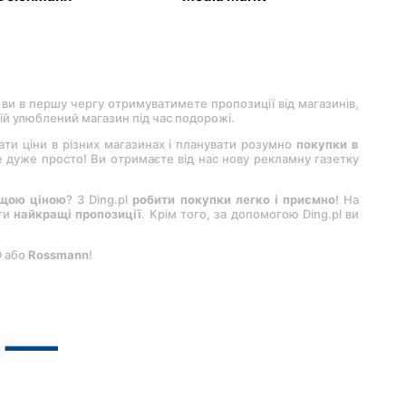
 ви в першу чергу отримуватимете пропозиції від магазинів,
вій улюблений магазин під час подорожі.
вати ціни в різних магазинах і планувати розумно
покупки в
 це дуже просто! Ви отримаєте від нас нову рекламну газетку
ащою ціною
? З Ding.pl
робити покупки легко і приємно
! На
ити
найкращі пропозиції
. Крім того, за допомогою Ding.pl ви
D або
Rossmann
!