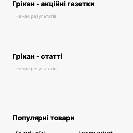
Грікан - акційні газетки
Немає результатів
Грікан - статті
Немає результатів
Популярні товари