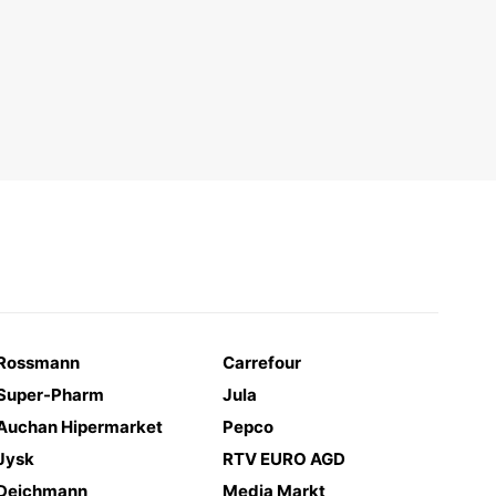
Rossmann
Carrefour
Super-Pharm
Jula
Auchan Hipermarket
Pepco
Jysk
RTV EURO AGD
Deichmann
Media Markt