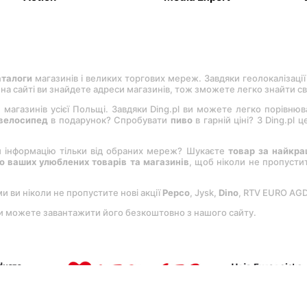
аталоги
магазинів і великих торгових мереж. Завдяки геолокалізації
, на сайті ви знайдете адреси магазинів, тож зможете легко знайти с
 магазинів усієї Польщі. Завдяки Ding.pl ви можете легко порівню
велосипед
в подарунок? Спробувати
пиво
в гарній ціні? З Ding.pl
и інформацію тільки від обраних мереж? Шукаєте
товар за найкр
 ваших улюблених товарів та магазинів
, щоб ніколи не пропуст
ми ви ніколи не пропустите нові акції
Pepco
, Jysk,
Dіno
, RTV EURO AG
Ви можете завантажити його безкоштовно з нашого сайту.