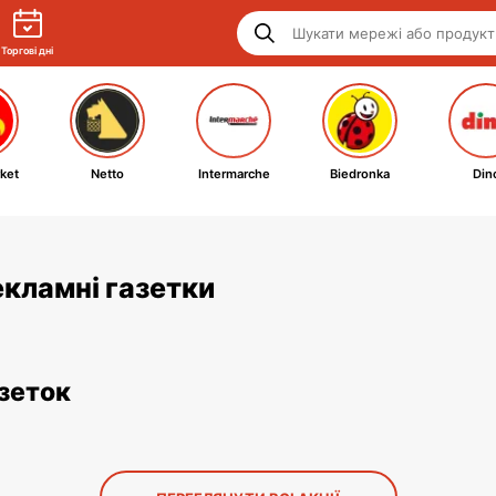
Торгові дні
ket
Netto
Intermarche
Biedronka
Din
рекламні газетки
азеток