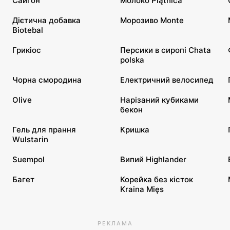
Сайгон
Молоко Piątnica
Дієтична добавка
Морозиво Monte
Biotebal
Грикіос
Персики в сиропі Chata
polska
Чорна смородина
Електричний велосипед
Olive
Нарізаний кубиками
бекон
Гель для прання
Кришка
Wulstarin
Suempol
Випий Highlander
Багет
Корейка без кісток
Kraina Mięs
РЕКЛАМА