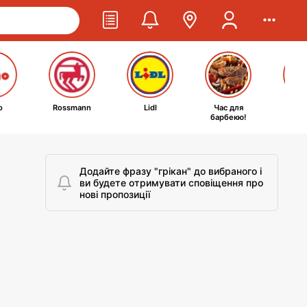
o
Rossmann
Lidl
Час для
Ta
барбекю!
kosm
Додайте фразу "грікан" до вибраного і
ви будете отримувати сповіщення про
нові пропозиції