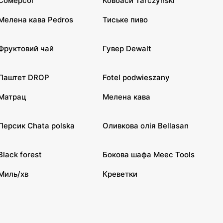
Сомерсбі
Ковбаси Tarczyński
Мелена кава Pedros
Тиське пиво
Фруктовий чай
Гувер Dewalt
Паштет DROP
Fotel podwieszany
Матрац
Мелена кава
Персик Chata polska
Оливкова олія Bellasan
Black forest
Бокова шафа Meec Tools
Миль/хв
Креветки