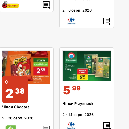
2
-
8 серп. 2026
0
5
99
2
38
Чіпси Przysnacki
Чіпси Cheetos
2
-
14 серп. 2026
5
-
26 серп. 2026