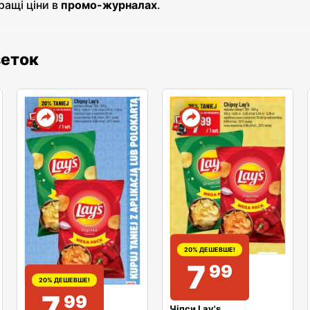
ащі ціни в
промо-журналах
.
зеток
20% ДЕШЕВШЕ!
7
99
20% ДЕШЕВШЕ!
7
99
Чіпси Lay's