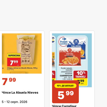
7
99
10% ДЕШЕВШЕ!
5
99
Чіпси La Abuela Nieves
5
-
12 серп. 2026
Чіпси Carrefour