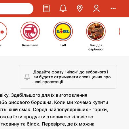
o
Rossmann
Lidl
Час для
Ta
барбекю!
kosm
Додайте фразу "чіпси" до вибраного і
ви будете отримувати сповіщення про
нові пропозиції
 віку. Здебільшого для їх виготовлення
 або рисового борошна. Коли ми хочемо купити
ть їхній смак. Серед найпопулярніших - горіхи,
можна їсти продукти з великою кількістю
тковину та білок. Перевірте, де їх можна