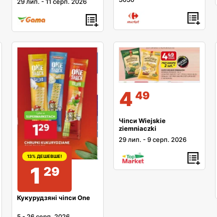
29 лип.
-
11 серп. 2026
4
49
Чіпси Wiejskie
ziemniaczki
29 лип.
-
9 серп. 2026
13% ДЕШЕВШЕ!
1
29
Кукурудзяні чіпси One
5
-
26 серп. 2026