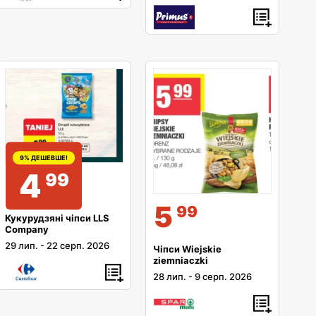
9% ДЕШЕВШЕ!
4
99
5
99
Кукурудзяні чіпси LLS
Company
29 лип.
-
22 серп. 2026
Чіпси Wiejskie
ziemniaczki
28 лип.
-
9 серп. 2026