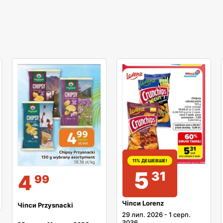
11% ДЕШЕВШЕ!
5
31
4
99
Чіпси Lorenz
Чіпси Przysnacki
29 лип. 2026
-
1 серп.
3036