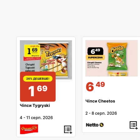
26% ДЕШЕВШЕ!
6
49
1
69
Чіпси Cheetos
Чіпси Tygryski
2
-
8 серп. 2026
4
-
11 серп. 2026