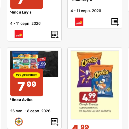
4
-
11 серп. 2026
Чіпси Lay's
4
-
11 серп. 2026
27% ДЕШЕВШЕ!
7
99
Чіпси Aviko
26 лип.
-
8 серп. 2026
99