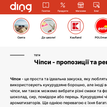
Газетки
Продукти
Магазини
Блог
Свята
До школи!
Kaufland
POLOmar
ТЕГИ
Чіпси - пропозиції та р
Чіпси
- це проста та ідеальна закуска, яку люблять 
використовують кукурудзяне борошно, але іноді 
чіпси, ми також можемо вибрати різні смаки та фор
шоколад, сир, помідори або перець. Кукурудзяні ч
ароматизаторів. Ще однією перевагою є їхня багата