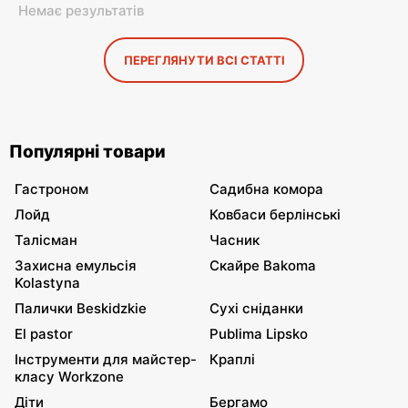
Немає результатів
ПЕРЕГЛЯНУТИ ВСІ СТАТТІ
Популярні товари
Гастроном
Садибна комора
Лойд
Ковбаси берлінські
Талісман
Часник
Захисна емульсія
Скайре Bakoma
Kolastyna
Палички Beskidzkie
Сухі сніданки
El pastor
Publima Lipsko
Інструменти для майстер-
Краплі
класу Workzone
Діти
Бергамо