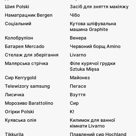
Шия Polski
Засіб для зняття макіяжу
Наматрацник Bergen
Чібо
Соціальний
Кутова шліфувальна
машина Graphite
Колобруліон
Венера
Батарея Mercado
Червоний борщ Amino
Стелаж для зберігання
Livarno
Малярська стрічка
Філе курячої грудки
Sztuka Mięsa
Сир Kerrygold
Майонез
Telewizory samsung
Пегасе
Лисичка
Взуття
Морозиво Barattolino
Сир
Огірки Polski
K!
Куявська олія
Килимок для ванної
кімнати Livarno
Tikkurila
Плавлений сир Hochland