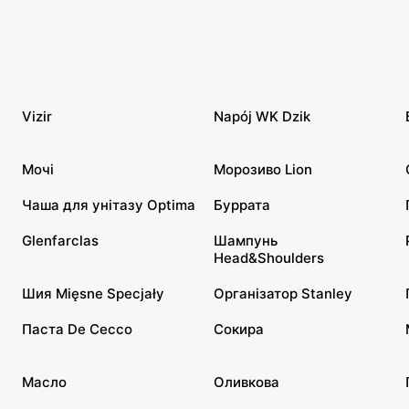
Vizir
Napój WK Dzik
Мочі
Морозиво Lion
Чаша для унітазу Optima
Буррата
Glenfarclas
Шампунь
Head&Shoulders
Шия Mięsne Specjały
Організатор Stanley
Паста De Cecco
Сокира
Масло
Оливкова