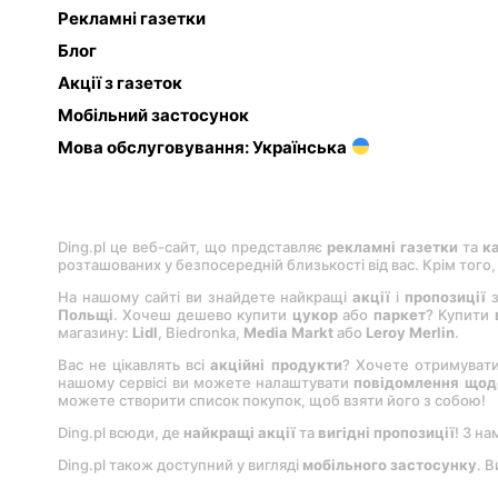
Рекламні газетки
Блог
Акції з газеток
Мобільний застосунок
Мова обслуговування: Українська
Ding.pl це веб-сайт, що представляє
рекламні газетки
та
к
розташованих у безпосередній близькості від вас. Крім того
На нашому сайті ви знайдете найкращі
акції
і
пропозиції
з
Польщі
. Хочеш дешево купити
цукор
або
паркет
? Купити
магазину:
Lіdl
, Bіedronka,
Medіa Markt
або
Leroy Merlіn
.
Вас не цікавлять всі
акційні продукти
? Хочете отримуват
нашому сервісі ви можете налаштувати
повідомлення щодо
можете створити список покупок, щоб взяти його з собою!
Ding.pl всюди, де
найкращі акції
та
вигідні пропозиції
! З на
Ding.pl також доступний у вигляді
мобільного застосунку
. 