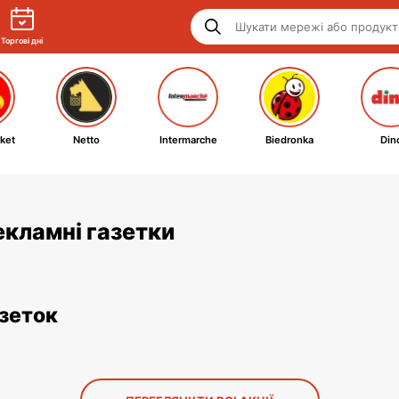
Торгові дні
ket
Netto
Intermarche
Biedronka
Din
рекламні газетки
азеток