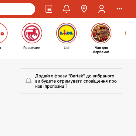
o
Rossmann
Lidl
Час для
Ta
барбекю!
kosm
Додайте фразу "Bartek" до вибраного і
ви будете отримувати сповіщення про
нові пропозиції