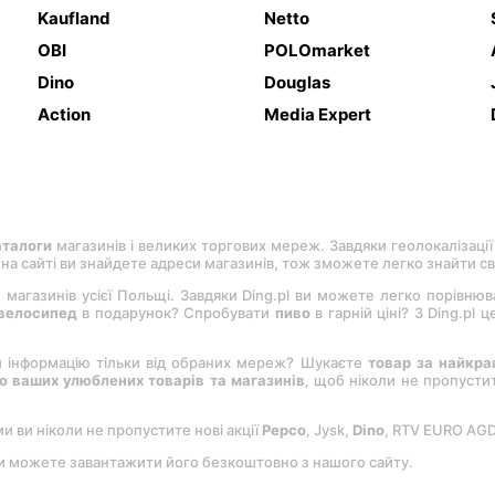
Kaufland
Netto
OBI
POLOmarket
Dino
Douglas
Action
Media Expert
аталоги
магазинів і великих торгових мереж. Завдяки геолокалізації
, на сайті ви знайдете адреси магазинів, тож зможете легко знайти с
 магазинів усієї Польщі. Завдяки Ding.pl ви можете легко порівню
велосипед
в подарунок? Спробувати
пиво
в гарній ціні? З Ding.pl
и інформацію тільки від обраних мереж? Шукаєте
товар за найкр
 ваших улюблених товарів та магазинів
, щоб ніколи не пропуст
ми ви ніколи не пропустите нові акції
Pepco
, Jysk,
Dіno
, RTV EURO AG
Ви можете завантажити його безкоштовно з нашого сайту.