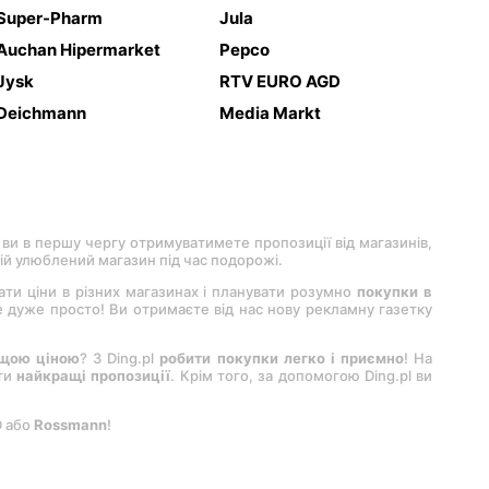
Super-Pharm
Jula
Auchan Hipermarket
Pepco
Jysk
RTV EURO AGD
Deichmann
Media Markt
 ви в першу чергу отримуватимете пропозиції від магазинів,
вій улюблений магазин під час подорожі.
вати ціни в різних магазинах і планувати розумно
покупки в
 це дуже просто! Ви отримаєте від нас нову рекламну газетку
ащою ціною
? З Ding.pl
робити покупки легко і приємно
! На
ити
найкращі пропозиції
. Крім того, за допомогою Ding.pl ви
D або
Rossmann
!