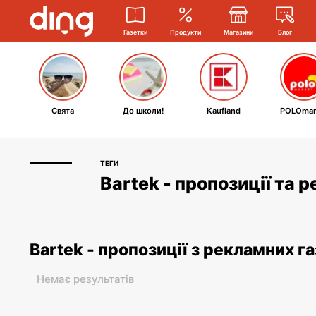
Газетки
Продукти
Магазини
Блог
Свята
До школи!
Kaufland
POLOmar
ТЕГИ
Bartek - пропозиції та 
Bartek - пропозиції з рекламних г
Немає результатів