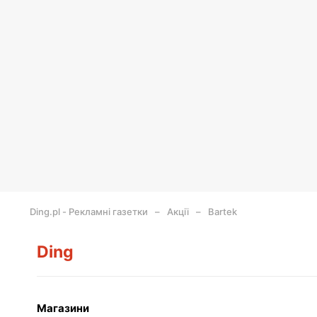
Ding.pl - Рекламні газетки
Акції
Bartek
Ding
Магазини