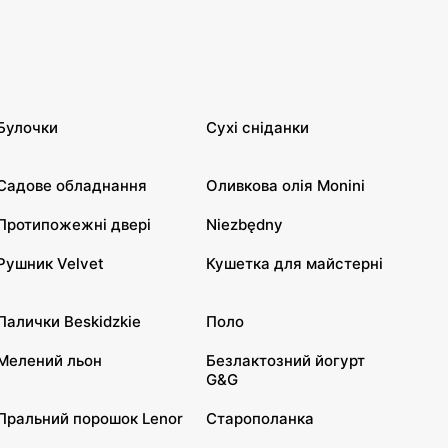
Булочки
Сухі сніданки
Садове обладнання
Оливкова олія Monini
Протипожежні двері
Niezbędny
Рушник Velvet
Кушетка для майстерні
Палички Beskidzkie
Поло
Мелений льон
Безлактозний йогурт
G&G
Пральний порошок Lenor
Старополанка