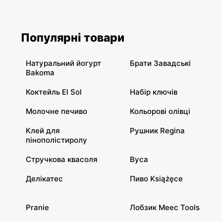
Популярні товари
Натуральний йогурт
Брати Завадські
Bakoma
Коктейль El Sol
Набір ключів
Молочне печиво
Кольорові олівці
Клей для
Рушник Regina
пінополістиролу
Стручкова квасоля
Вуса
Делікатес
Пиво Książęce
Pranie
Лобзик Meec Tools