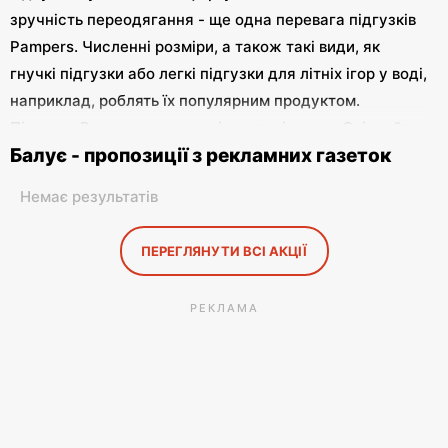
зручність переодягання - ще одна перевага підгузків
Pampers. Численні розміри, а також такі види, як
гнучкі підгузки або легкі підгузки для літніх ігор у воді,
наприклад, роблять їх популярним продуктом.
Підгузки Pampers упаковані у великі пачки. Слідкуйте
Балує - пропозиції з рекламних газеток
за акціями в газетах аптек, таких як Rossmann і Hebe,
або в дитячих відділах гіпермаркетів.
Немає результатів
ПЕРЕГЛЯНУТИ ВСІ АКЦІЇ
РЕКЛАМА