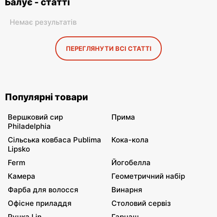
Балує - статті
Немає результатів
ПЕРЕГЛЯНУТИ ВСІ СТАТТІ
Популярні товари
Вершковий сир
Прима
Philadelphia
Сільська ковбаса Publima
Кока-кола
Lipsko
Ferm
Йогобелла
Камера
Геометричний набір
Фарба для волосся
Винарня
Офісне приладдя
Столовий сервіз
Ручка Lin
Гарнаш