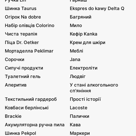
Шинка Taurus
Ekspres do kawy Delta Q
Огірок Na dobre
Багряний
Набір олівців Colorino
Мило
Чиста терапія
Кефір Kanka
Піца Dr. Oetker
Крем для шкіри
Мортаделла Peklimar
Меблі
Сорочки
Jana
Сипучі продукти
Електроліти
Туалетний гель
Людвіг
Аперитив
У стані алкогольного
сп'яніння
Текстильний гардероб
Прості історії
Ковбаси берлінські
Lacoste
Brackie
Палички
Акумуляторна ручна пила
Кава
Шинка Pekpol
Маркери