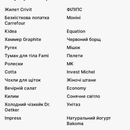
Жилет Crivit
ФІЛІПС
Безкісткова лопатка
Моніні
Carrefour
Kidea
Equation
Хаммер Graphite
Червоний борщ
Pyrex
Мішок
Туман для тіла Fami
Пелети
Ролески
MK
Cotta
Invest Michel
Чохли для щіток
Жіночі штани
Вечірній салат
Economy
Килим
Сонячне світло
Холодний чізкейк Dr.
Унітаз
Oetker
Impress
Натуральний йогурт
Bakoma