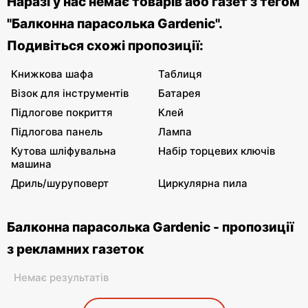
Наразі у нас немає товарів або газет з тегом
"Балконна парасолька Gardenic".
Подивіться схожі пропозиції:
Книжкова шафа
Таблиця
Візок для інструментів
Батарея
Підлогове покриття
Клей
Підлогова панель
Лампа
Кутова шліфувальна
Набір торцевих ключів
машина
Дриль/шуруповерт
Циркулярна пила
Балконна парасолька Gardenic - пропозиції
з рекламних газеток
Немає результатів