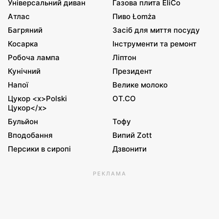
Універсальний диван
Газова плита EliCo
Атлас
Пиво Łomża
Багряний
Засіб для миття посуду
Косарка
Інструменти та ремонт
Робоча лампа
Ліптон
Кунічний
Президент
Напої
Велике молоко
Цукор <x>Polski
OT.CO
Цукор</x>
Бульйон
Тофу
Вподобання
Випий Zott
Персики в сиропі
Дзвонити
РЕКЛАМА