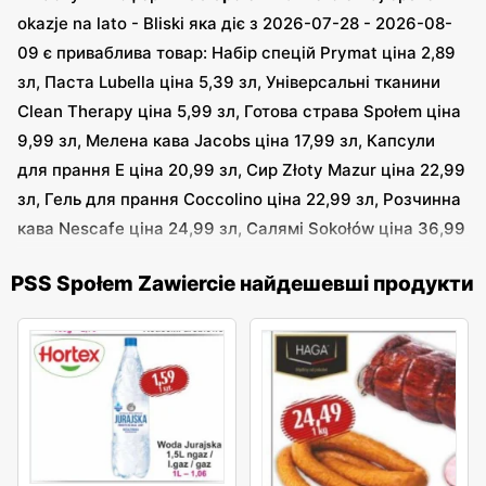
okazje na lato - Bliski яка діє з 2026-07-28 - 2026-08-
09 є приваблива товар: Набір спецій Prymat ціна 2,89
зл, Паста Lubella ціна 5,39 зл, Універсальні тканини
Clean Therapy ціна 5,99 зл, Готова страва Społem ціна
9,99 зл, Мелена кава Jacobs ціна 17,99 зл, Капсули
для прання E ціна 20,99 зл, Сир Złoty Mazur ціна 22,99
зл, Гель для прання Coccolino ціна 22,99 зл, Розчинна
кава Nescafe ціна 24,99 зл, Салямі Sokołów ціна 36,99
зл та інші.
PSS Społem Zawiercie найдешевші продукти
В найновшій рекламній газетці
PSS Społem Zawiercie
Letnie okazje blisko Ciebie - PSS Społem Zawiercie яка
діє з 2026-07-22 - 2026-08-08 є приваблива товар:
Вода Hortex ціна 1,59 зл, Ковбаса Haga ціна 24,49 зл
та інші.