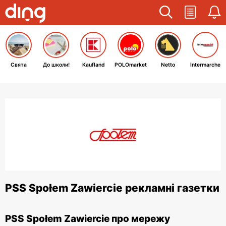
Свята
До школи!
Kaufland
POLOmarket
Netto
Intermarche
PSS Społem Zawiercie рекламні газетки
PSS Społem Zawiercie про мережу