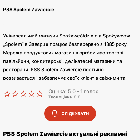
PSS Społem Zawiercie
.
Універсальний магазин Spożywcółdzielnia Spożywców
„Społem” в Завєрце працює безперервно з 1885 року.
Мережа продуктових магазинів oprócz має торгові
павільйони, кондитерські, делікатесні магазини та
ресторани. PSS Społem Zawiercie постійно
розвивається і забезпечує своїх клієнтів свіжими та
якісними продуктами.
Оцінка: 5.0 - 1 голос
Твоя оцінка: 0.0
PSS Społem Zawiercie – акції
.
СЛІДКУВАТИ
PSS Społem Zawiercie має власну акційну газету, а в
PSS Społem Zawiercie актуальні рекламні
деяких точках додатково діють такі ж знижки, як і в