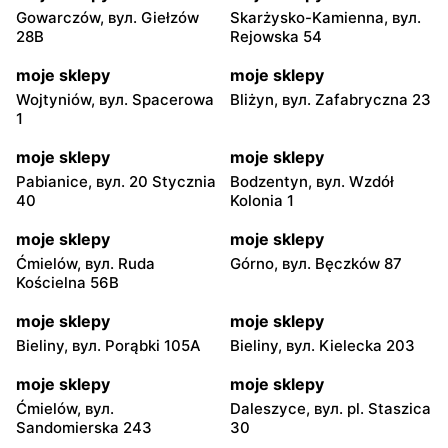
Gowarczów, вул. Giełzów
Skarżysko-Kamienna, вул.
28B
Rejowska 54
moje sklepy
moje sklepy
Wojtyniów, вул. Spacerowa
Bliżyn, вул. Zafabryczna 23
1
moje sklepy
moje sklepy
Pabianice, вул. 20 Stycznia
Bodzentyn, вул. Wzdół
40
Kolonia 1
moje sklepy
moje sklepy
Ćmielów, вул. Ruda
Górno, вул. Bęczków 87
Kościelna 56B
moje sklepy
moje sklepy
Bieliny, вул. Porąbki 105A
Bieliny, вул. Kielecka 203
moje sklepy
moje sklepy
Ćmielów, вул.
Daleszyce, вул. pl. Staszica
Sandomierska 243
30