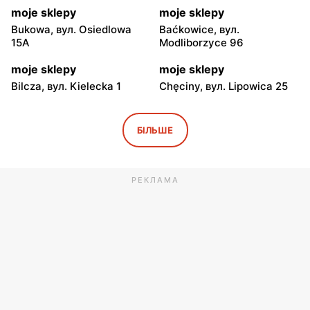
moje sklepy
moje sklepy
Bukowa, вул. Osiedlowa
Baćkowice, вул.
15A
Modliborzyce 96
moje sklepy
moje sklepy
Bilcza, вул. Kielecka 1
Chęciny, вул. Lipowica 25
moje sklepy
moje sklepy
Iwaniska, вул. Ujazdowska
Bogoria, вул. Rynek 30
БІЛЬШЕ
5
moje sklepy
moje sklepy
РЕКЛАМА
Gorzyce, вул. Szkolna 44
Grębów, вул. Wydrza 180
moje sklepy
moje sklepy
Jadachy, вул. Jadachy 111
Jeżowe, вул. Zalesie 77
moje sklepy
moje sklepy
Kazimierza Wielka, вул.
Kamień, вул. Błonie 23
Kolejowa 15