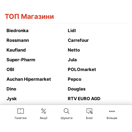
ТОП Магазини
Biedronka
Lidl
Rossmann
Carrefour
Kaufland
Netto
Super-Pharm
Jula
OBI
POLOmarket
Auchan Hipermarket
Pepco
Dino
Douglas
Jysk
RTV EURO AGD
Action
Media Expert
Deichmann
Media Markt
Газетки
Акції
Шукати
Блог
Більше