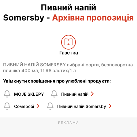
Пивний напій
Somersby
-
Архівна пропозиція
Газетка
ПИВНИЙ НАПІЙ SOMERSBY вибрані сорти, безповоротна
пляшка 400 мл; 11,98 злотих/1 л
Увімкнути сповіщення про улюблені продукти:
MOJE SKLEPY
Пивний напій
Сомерсбі
Пивний напій Somersby
РЕКЛАМА