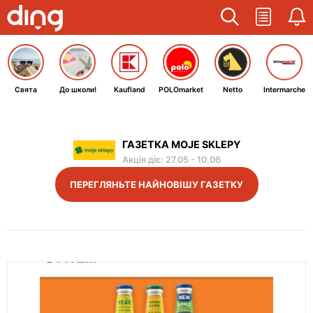
Свята
До школи!
Kaufland
POLOmarket
Netto
Intermarche
ГАЗЕТКА MOJE SKLEPY
Акція діє
:
27.05
-
10.06
ПЕРЕГЛЯНЬТЕ НАЙНОВІШУ ГАЗЕТКУ