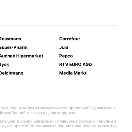
Rossmann
Carrefour
Super-Pharm
Jula
Auchan Hipermarket
Pepco
Jysk
RTV EURO AGD
Deichmann
Media Markt
 ви в першу чергу отримуватимете пропозиції від магазинів,
вій улюблений магазин під час подорожі.
вати ціни в різних магазинах і планувати розумно
покупки в
 це дуже просто! Ви отримаєте від нас нову рекламну газетку