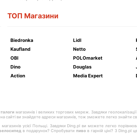
ТОП Магазини
Biedronka
Lidl
Kaufland
Netto
OBI
POLOmarket
Dino
Douglas
Action
Media Expert
аталоги
магазинів і великих торгових мереж. Завдяки геолокалізації
, на сайті ви знайдете адреси магазинів, тож зможете легко знайти с
 магазинів усієї Польщі. Завдяки Ding.pl ви можете легко порівню
велосипед
в подарунок? Спробувати
пиво
в гарній ціні? З Ding.pl