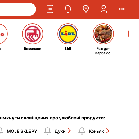
o
Rossmann
Lidl
Час для
Ta
барбекю!
kosm
вімкнути сповіщення про улюблені продукти:
MOJE SKLEPY
Духи
Коньяк