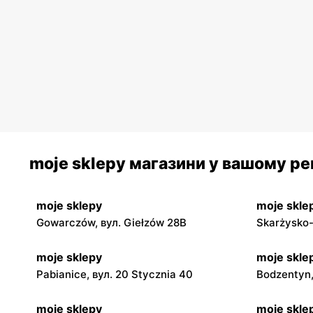
moje sklepy магазини у вашому рег
moje sklepy
moje skle
Gowarczów, вул. Giełzów 28B
Skarżysko-
moje sklepy
moje skle
Pabianice, вул. 20 Stycznia 40
Bodzentyn,
moje sklepy
moje skle