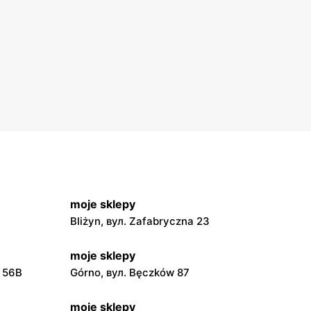
moje sklepy
Bliżyn, вул. Zafabryczna 23
moje sklepy
a 56B
Górno, вул. Bęczków 87
moje sklepy