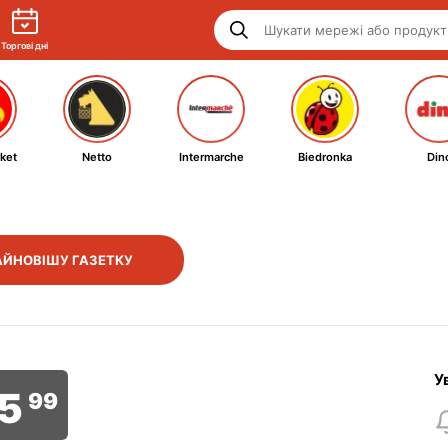
Торгові дні
ket
Netto
Intermarche
Biedronka
Din
АЙНОВІШУ ГАЗЕТКУ
У
5
99