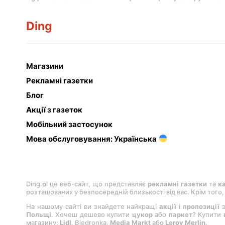
Ding
Магазини
Рекламні газетки
Блог
Акції з газеток
Мобільний застосунок
Мова обслуговування: Українська
Ding.pl це веб-сайт, що представляє
рекламні газетки
та
к
розташованих у безпосередній близькості від вас. Крім того
На нашому сайті ви знайдете найкращі
акції
і
пропозиції
з
Польщі
. Хочеш дешево купити
цукор
або
паркет
? Купити
магазину:
Lіdl
, Bіedronka,
Medіa Markt
або
Leroy Merlіn
.