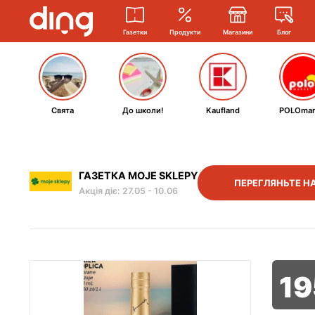
Газетки
Продукти
Магазини
Блог
Свята
До школи!
Kaufland
POLOmar
ГАЗЕТКА MOJE SKLEPY
ПЕРЕГЛЯНЬТЕ Н
Акція діє
:
27.05
-
10.06
19