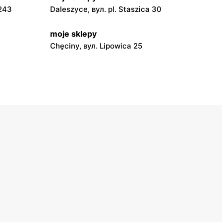
 243
Daleszyce, вул. pl. Staszica 30
moje sklepy
Chęciny, вул. Lipowica 25
moje sklepy
Grębów, вул. Wydrza 180
moje sklepy
jowa 15
Kamień, вул. Błonie 23
moje sklepy
A
Tczew, вул. Franciszka Żwirki 61
moje sklepy
Opole, вул. Grudzicka 45