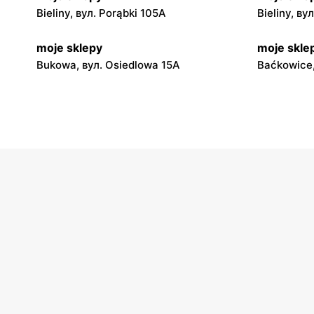
Bieliny, вул. Porąbki 105A
Bieliny, ву
moje sklepy
moje skle
Bukowa, вул. Osiedlowa 15A
Baćkowice,
moje sklepy
moje skle
Iwaniska, вул. Ujazdowska 5
Bogoria, в
moje sklepy
moje skle
Jadachy, вул. Jadachy 111
Jeżowe, ву
moje sklepy
moje skle
Górki, вул. Górki 71
Gumniska, 
moje sklepy
moje skle
Hyżne, вул. Hyżne 100
Jarosław, в