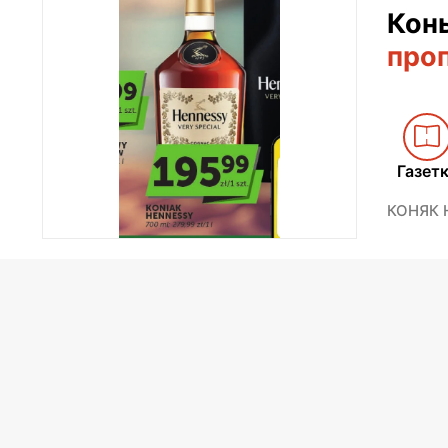
Кон
про
Газет
КОНЯК H