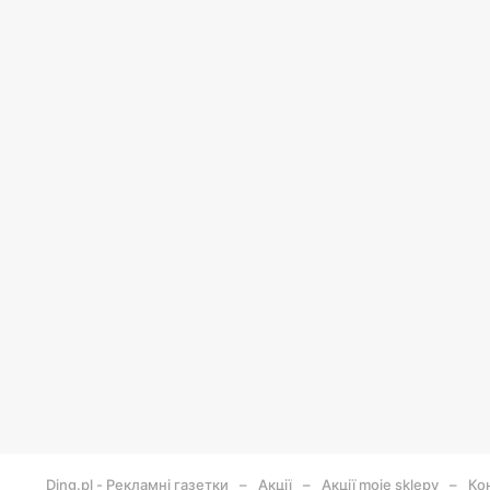
Ding.pl - Рекламні газетки
Акції
Акції moje sklepy
Кон