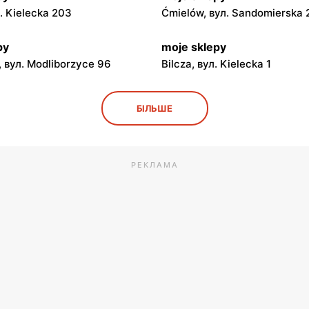
л. Kielecka 203
Ćmielów, вул. Sandomierska
py
moje sklepy
 вул. Modliborzyce 96
Bilcza, вул. Kielecka 1
py
moje sklepy
БІЛЬШЕ
ул. Rynek 30
Gorzyce, вул. Szkolna 44
py
moje sklepy
л. Zalesie 77
Kazimierza Wielka, вул. Kole
РЕКЛАМА
py
moje sklepy
вул. Gumniska 157C
Iwierzyce, вул. Iwierzyce 152
py
moje sklepy
ул. Pełkińska 147
Niebylec, вул. Niebylec 139