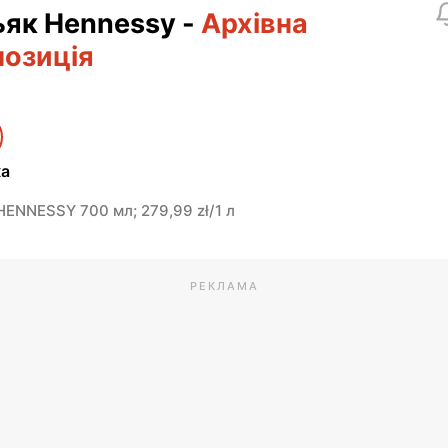
ьяк Hennessy
-
Архівна
позиція
ка
ENNESSY 700 мл; 279,99 zł/1 л
РЕКЛАМА