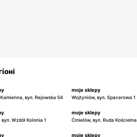
іоні
py
moje sklepy
Kamienna, вул. Rejowska 54
Wojtyniów, вул. Spacerowa 1
py
moje sklepy
 вул. Wzdół Kolonia 1
Ćmielów, вул. Ruda Kościeln
py
moje sklepy