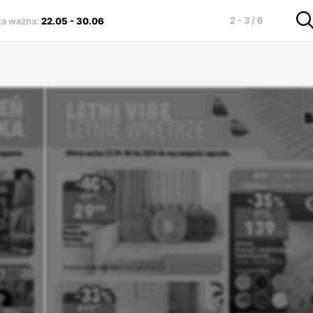
2 - 3 / 6
ta ważna
:
22.05
-
30.06