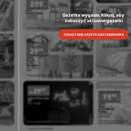
Gazetka wygasła. Kliknij, aby 
zobaczyć aktualne gazetki
ZOBACZ INNE GAZETKI SIECI BIEDRONKA