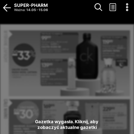
SUPER-PHARM
Ważna
:
14.05
-
15.06
Gazetka wygasła. Kliknij, aby 
zobaczyć aktualne gazetki