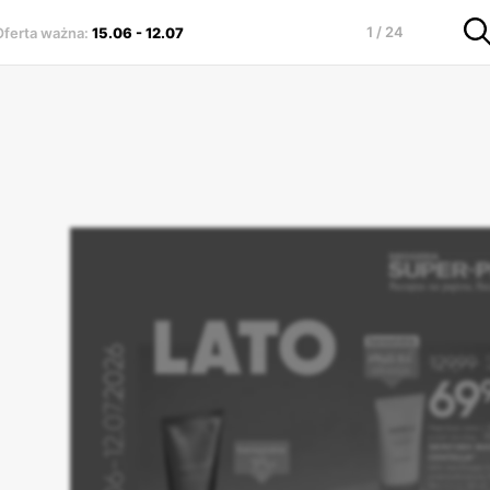
1 / 24
Oferta ważna
:
15.06
-
12.07