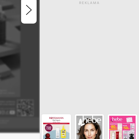
REKLAMA
Gazetka wygasła. Kliknij
zobaczyć aktualne ga
ZOBACZ INNE GAZETKI SIECI SUP