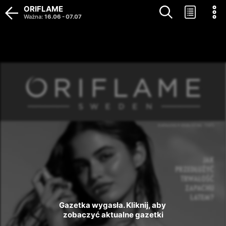
ORIFLAME
Ważna
:
16.06
-
07.07
Gazetka wygasła. Kliknij, aby 
zobaczyć aktualne gazetki