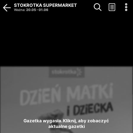
STOKROTKA SUPERMARKET
Ważna
:
20.05
-
01.06
Gazetka wygasła. Kliknij, aby zobaczyć 
aktualne gazetki