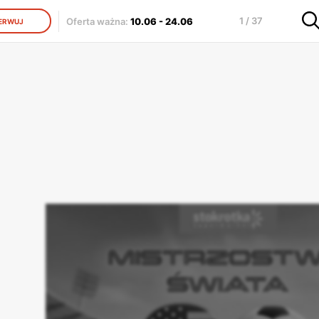
1 / 37
Oferta ważna
:
10.06
-
24.06
ERWUJ