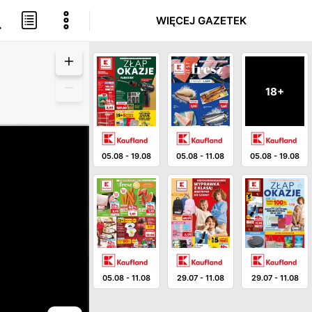
WIĘCEJ GAZETEK
18+
05.08
-
19.08
05.08
-
11.08
05.08
-
19.08
05.08
-
11.08
29.07
-
11.08
29.07
-
11.08