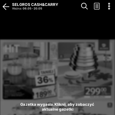
SELGROS CASH&CARRY
Ważna
:
06.05
-
20.05
Gazetka wygasła. Kliknij, aby zobaczyć 
aktualne gazetki