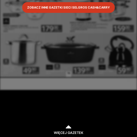
ZOBACZ INNE GAZETKI SIECI SELGROS CASH&CARRY
WIĘCEJ GAZETEK