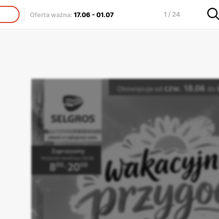
1 / 24
Oferta ważna
:
17.06
-
01.07
J