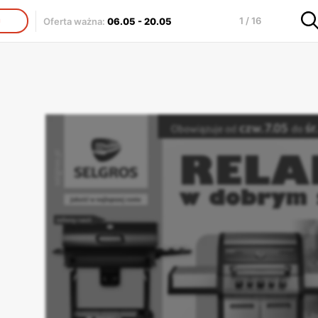
1 / 16
Oferta ważna
:
06.05
-
20.05
J