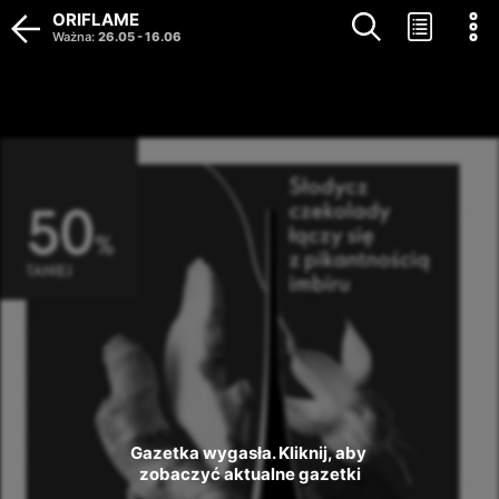
ORIFLAME
Ważna
:
26.05
-
16.06
Gazetka wygasła. Kliknij, aby 
zobaczyć aktualne gazetki