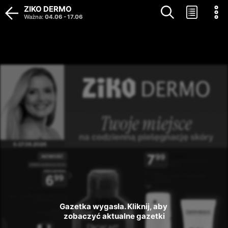
ZIKO DERMO
Ważna
:
04.06
-
17.06
Gazetka wygasła. Kliknij, aby 
zobaczyć aktualne gazetki