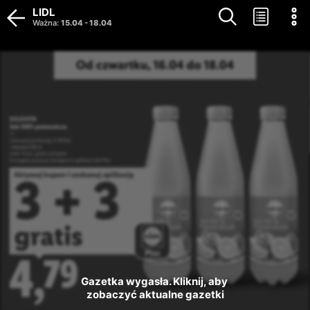
LIDL
Ważna
:
15.04
-
18.04
Gazetka wygasła. Kliknij, aby 
zobaczyć aktualne gazetki