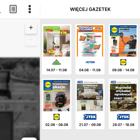
WIĘCEJ GAZETEK
14.07
-
11.08
04.08
-
11.08
09.08
-
14.08
02.08
-
08.08
21.07
-
09.08
28.07
-
18.08