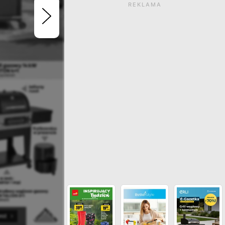
REKLAMA
Gazetka wygasła. Kliknij
zobaczyć aktualne ga
ZOBACZ INNE GAZETKI SIECI LERO