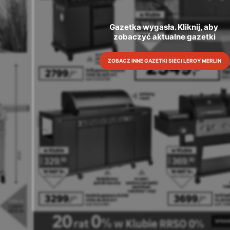
Gazetka wygasła. Kliknij, aby 
zobaczyć aktualne gazetki
ZOBACZ INNE GAZETKI SIECI LEROY MERLIN