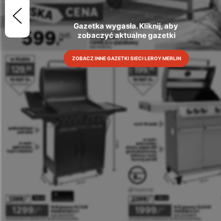
Gazetka wygasła. Kliknij, aby 
zobaczyć aktualne gazetki
ZOBACZ INNE GAZETKI SIECI LEROY MERLIN