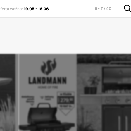
6 - 7 / 40
ferta ważna
:
19.05
-
16.06