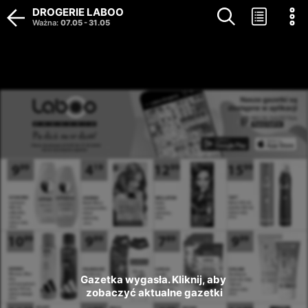
DROGERIE LABOO
Ważna
:
07.05
-
31.05
Gazetka wygasła. Kliknij, aby 
zobaczyć aktualne gazetki