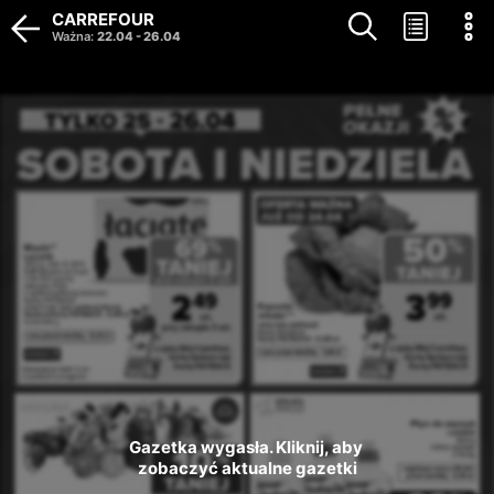
CARREFOUR
Ważna
:
22.04
-
26.04
Gazetka wygasła. Kliknij, aby 
zobaczyć aktualne gazetki