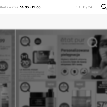
10 - 11 / 24
Oferta ważna
:
14.05
-
15.06