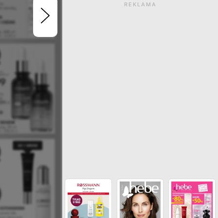
REKLAMA
Gazetka wygasła. Kliknij
zobaczyć aktualne ga
ZOBACZ INNE GAZETKI SIECI SUP