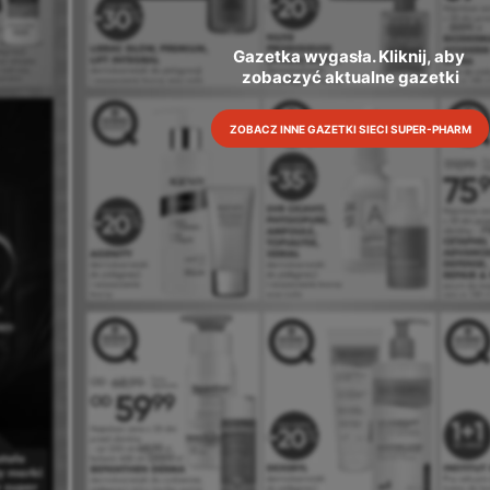
Gazetka wygasła. Kliknij, aby 
zobaczyć aktualne gazetki
ZOBACZ INNE GAZETKI SIECI SUPER-PHARM