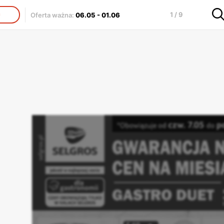
1 / 9
Oferta ważna
:
06.05
-
01.06
J