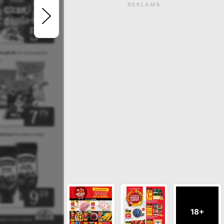
REKLAMA
Gazetka wygasła. Kliknij
zobaczyć aktualne ga
ZOBACZ INNE GAZETKI SIECI PS
18+