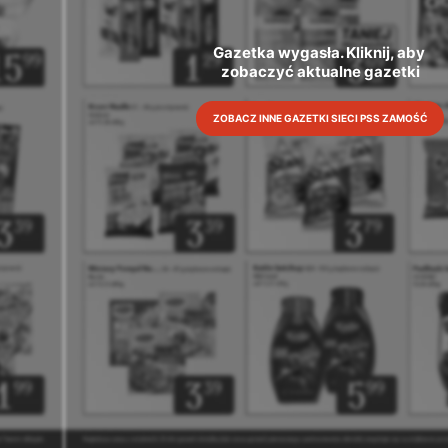
Gazetka wygasła. Kliknij, aby 
zobaczyć aktualne gazetki
ZOBACZ INNE GAZETKI SIECI PSS ZAMOŚĆ