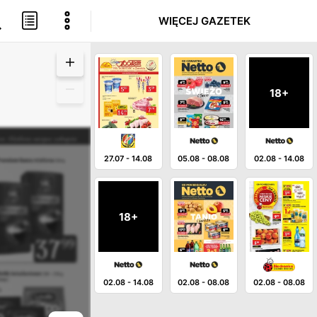
WIĘCEJ GAZETEK
18+
27.07
-
14.08
05.08
-
08.08
02.08
-
14.08
18+
02.08
-
14.08
02.08
-
08.08
02.08
-
08.08