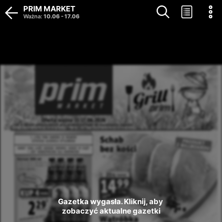
PRIM MARKET
Ważna
:
10.06
-
17.06
Gazetka wygasła. Kliknij, aby 
zobaczyć aktualne gazetki