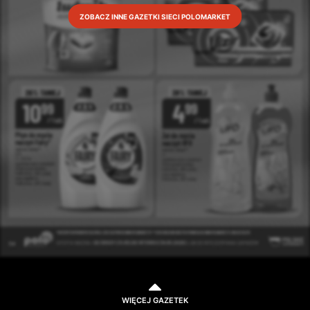
ZOBACZ INNE GAZETKI SIECI POLOMARKET
WIĘCEJ GAZETEK