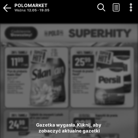
POLOMARKET
Ważna
:
12.05
-
19.05
Gazetka wygasła. Kliknij, aby 
zobaczyć aktualne gazetki