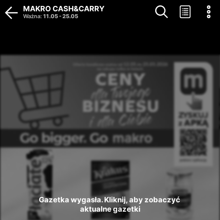
MAKRO CASH&CARRY
Ważna
:
11.05
-
25.05
Gazetka wygasła. Kliknij, aby zobaczyć 
aktualne gazetki