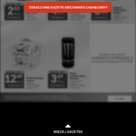
ZOBACZ INNE GAZETKI SIECI MAKRO CASH&CARRY
WIĘCEJ GAZETEK