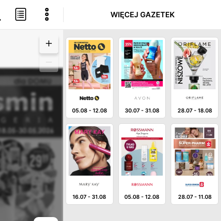
WIĘCEJ GAZETEK
05.08
-
12.08
30.07
-
31.08
28.07
-
18.08
16.07
-
31.08
05.08
-
12.08
28.07
-
11.08