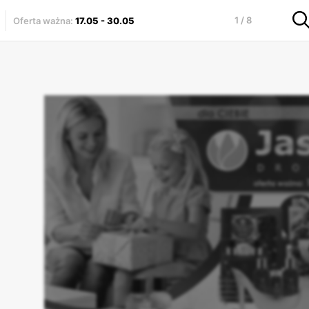
1 / 8
Oferta ważna
:
17.05
-
30.05