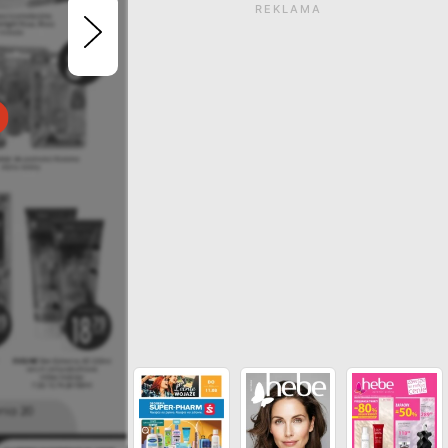
REKLAMA
Gazetka wygasła. Kliknij
zobaczyć aktualne ga
ZOBACZ INNE GAZETKI SIECI JASMI