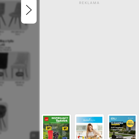
REKLAMA
Gazetka wygasła. Kliknij
zobaczyć aktualne ga
ZOBACZ INNE GAZETKI SIECI 