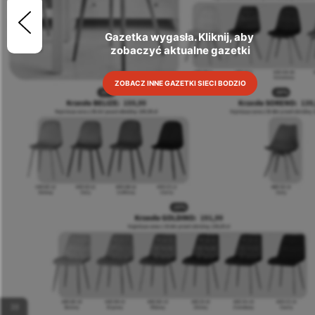
Gazetka wygasła. Kliknij, aby 
zobaczyć aktualne gazetki
ZOBACZ INNE GAZETKI SIECI BODZIO