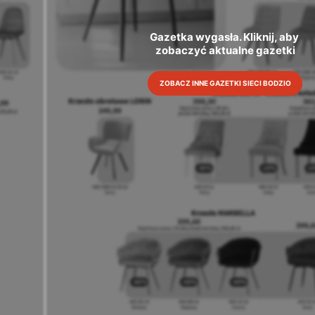
Gazetka wygasła. Kliknij, aby 
zobaczyć aktualne gazetki
ZOBACZ INNE GAZETKI SIECI BODZIO