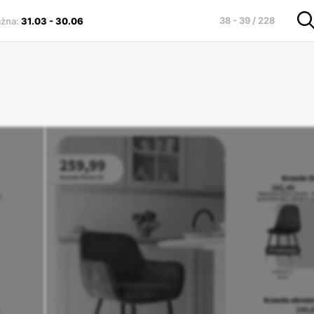
38 - 39 / 228
ażna
:
31.03
-
30.06