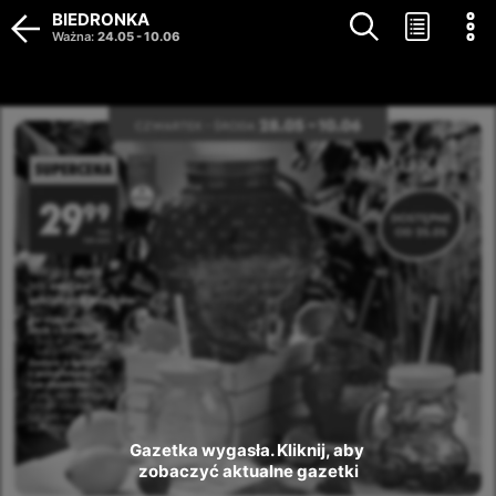
BIEDRONKA
Ważna
:
24.05
-
10.06
Gazetka wygasła. Kliknij, aby 
zobaczyć aktualne gazetki