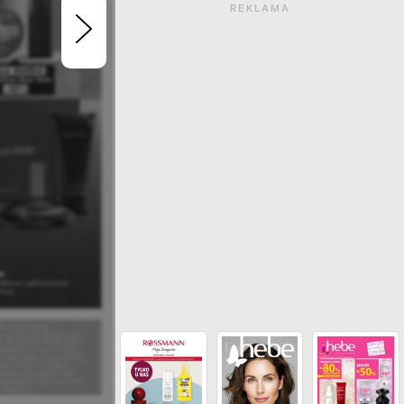
REKLAMA
Gazetka wygasła. Kliknij
zobaczyć aktualne ga
ZOBACZ INNE GAZETKI SIECI SUP