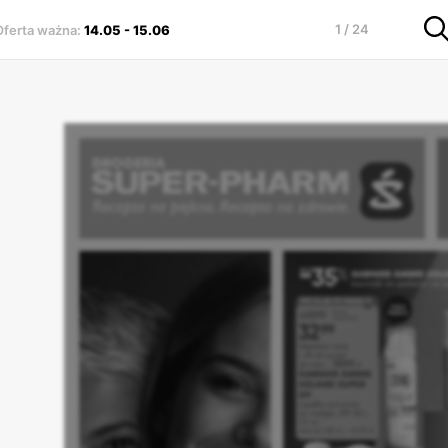
1 / 24
Oferta ważna
:
14.05
-
15.06