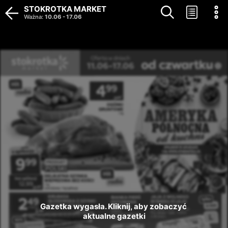
STOKROTKA MARKET
Ważna
:
10.06
-
17.06
Gazetka wygasła. Kliknij, aby zobaczyć 
aktualne gazetki