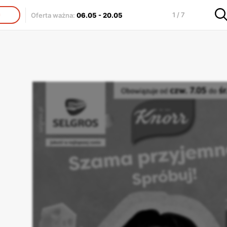
1 / 7
Oferta ważna
:
06.05
-
20.05
J