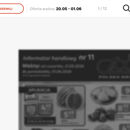
1 / 12
Oferta ważna
:
20.05
-
01.06
SERWUJ