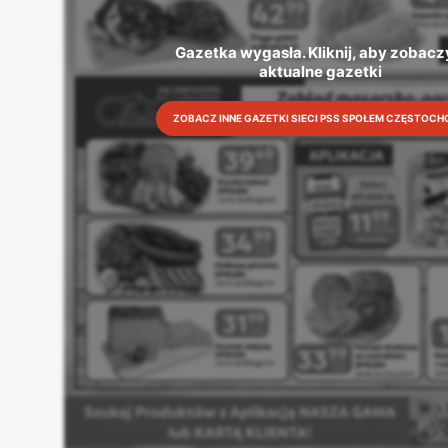
Gazetka wygasła. Kliknij, aby zobaczy
aktualne gazetki
ZOBACZ INNE GAZETKI SIECI PSS SPOŁEM CZĘSTOC