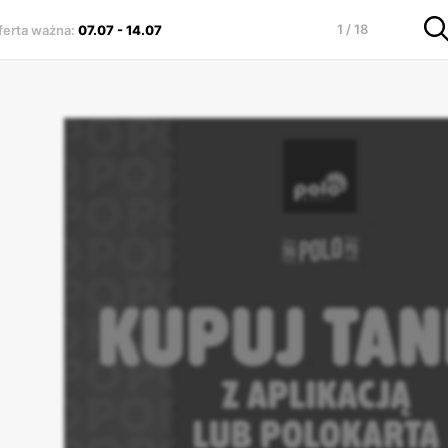
1 / 18
ferta ważna
:
07.07
-
14.07