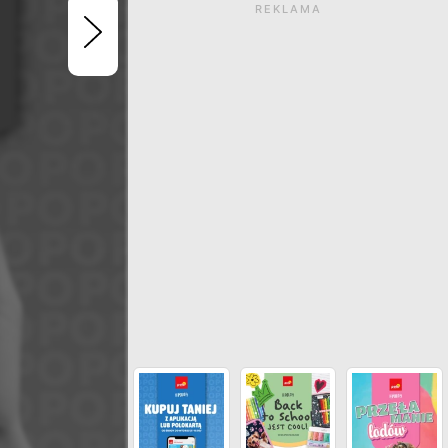
REKLAMA
Gazetka wygasła. Kliknij
zobaczyć aktualne ga
ZOBACZ INNE GAZETKI SIECI PO