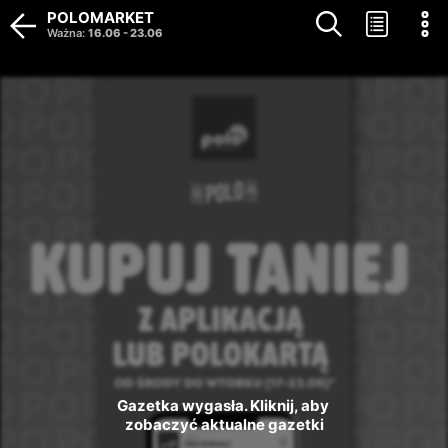
POLOMARKET
Ważna
:
16.06
-
23.06
Gazetka wygasła. Kliknij, aby 
zobaczyć aktualne gazetki