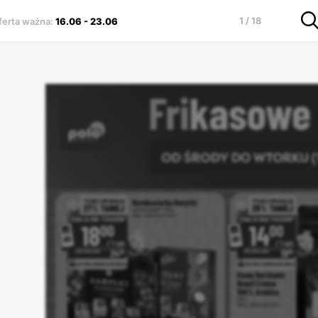
1 / 18
ferta ważna
:
16.06
-
23.06