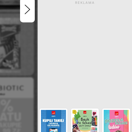
REKLAMA
Gazetka wygasła. Kliknij
zobaczyć aktualne ga
ZOBACZ INNE GAZETKI SIECI PO