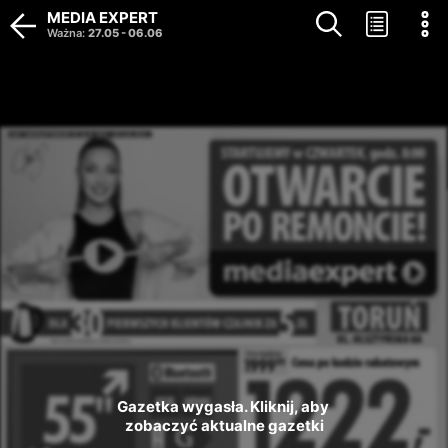
MEDIA EXPERT
Ważna
:
27.05
-
06.06
Gazetka wygasła. Kliknij, aby 
zobaczyć aktualne gazetki