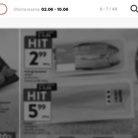
6 - 7 / 48
Oferta ważna
:
02.06
-
10.06