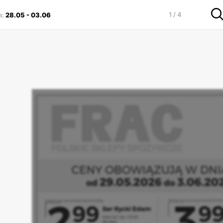
1 / 4
a
:
28.05
-
03.06