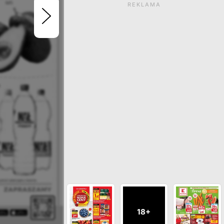
REKLAMA
Gazetka wygasła. Kliknij
zobaczyć aktualne ga
ZOBACZ INNE GAZETKI SIECI
18+