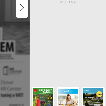
REKLAMA
Gazetka wygasła. Kliknij
zobaczyć aktualne ga
ZOBACZ INNE GAZETKI SIECI