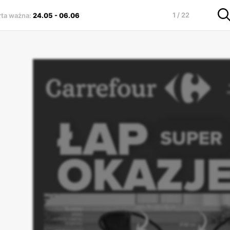
1 / 22
rta ważna
:
24.05
-
06.06