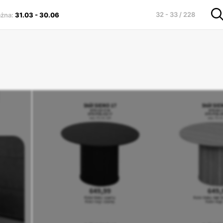
32 - 33 / 228
ażna
:
31.03
-
30.06