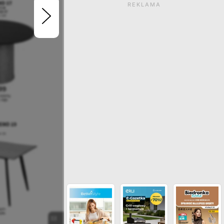
REKLAMA
Gazetka wygasła. Kliknij
zobaczyć aktualne ga
ZOBACZ INNE GAZETKI SIECI 