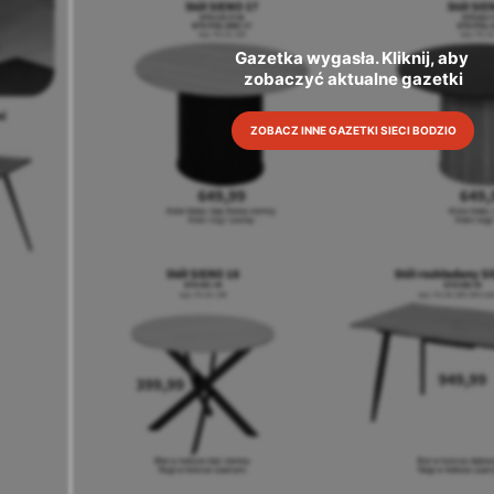
Gazetka wygasła. Kliknij, aby 
zobaczyć aktualne gazetki
ZOBACZ INNE GAZETKI SIECI BODZIO