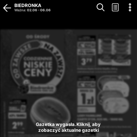
BIEDRONKA
Ważna
:
02.06
-
06.06
Gazetka wygasła. Kliknij, aby 
zobaczyć aktualne gazetki