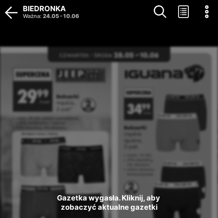
BIEDRONKA
Ważna
:
24.05
-
10.06
Gazetka wygasła. Kliknij, aby 
zobaczyć aktualne gazetki