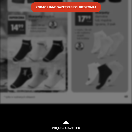
ZOBACZ INNE GAZETKI SIECI BIEDRONKA
WIĘCEJ GAZETEK