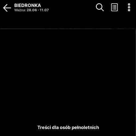
BIEDRONKA
Ważna
:
28.06
-
11.07
Gazetka wygasła. Kliknij, aby 
Treści dla osób pełnoletnich
zobaczyć aktualne gazetki